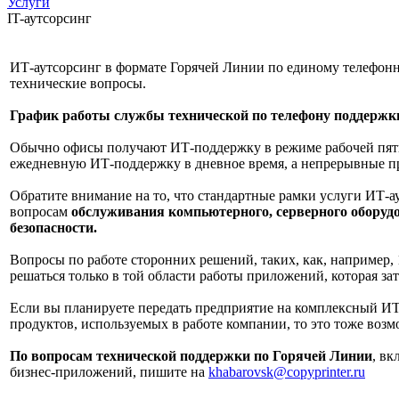
Услуги
IT-аутсорсинг
ИТ-аутсорсинг в формате Горячей Линии по единому телефон
технические вопросы.
График работы службы технической по телефону поддержки
Обычно офисы получают ИТ-поддержку в режиме рабочей пяти
ежедневную ИТ-поддержку в дневное время, а непрерывные пр
Обратите внимание на то, что стандартные рамки услуги ИТ-
вопросам
обслуживания компьютерного, серверного оборуд
безопасности.
Вопросы по работе сторонних решений, таких, как, например,
решаться только в той области работы приложений, которая з
Если вы планируете передать предприятие на комплексный И
продуктов, используемых в работе компании, то это тоже возм
По вопросам технической поддержки по Горячей Линии
, в
бизнес-приложений, пишите на
khabarovsk@copyprinter.ru