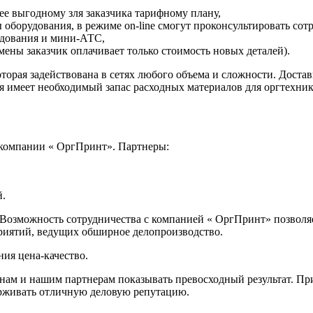
е выгодному зля заказчика тарифному плану,
 оборудования, в режиме on-line смогут проконсультировать сот
удования и мини-АТС,
ены заказчик оплачивает только стоимость новых деталей).
рая задействована в сетях любого объема и сложности. Достав
ия имеет необходимый запас расходных материалов для оргтехни
 компании « ОргПринт». Партнеры:
й.
 Возможность сотрудничества с компанией « ОргПринт» позволя
риятий, ведущих обширное делопроизводство.
ия цена-качество.
ам и нашим партнерам показывать превосходный результат. Пр
рживать отличную деловую репутацию.