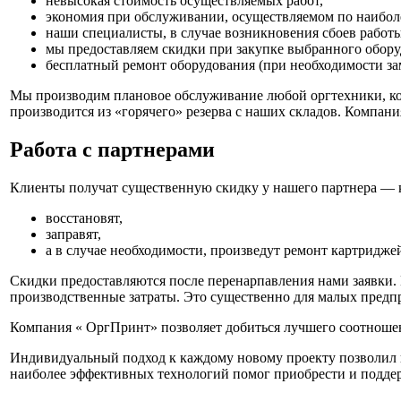
невысокая стоимость осуществляемых работ,
экономия при обслуживании, осуществляемом по наиболе
наши специалисты, в случае возникновения сбоев работы
мы предоставляем скидки при закупке выбранного обор
бесплатный ремонт оборудования (при необходимости зам
Мы производим плановое обслуживание любой оргтехники, кото
производится из «горячего» резерва с наших складов. Компан
Работа с партнерами
Клиенты получат существенную скидку у нашего партнера —
восстановят,
заправят,
а в случае необходимости, произведут ремонт картридже
Скидки предоставляются после перенарпавления нами заявки.
производственные затраты. Это существенно для малых предп
Компания « ОргПринт» позволяет добиться лучшего соотношен
Индивидуальный подход к каждому новому проекту позволил н
наиболее эффективных технологий помог приобрести и подде